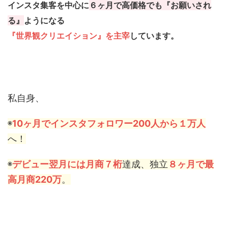
インスタ集客を中心に
６ヶ月で高価格でも『お願いされ
る』
ようになる
『世界観クリエイション』を主宰
しています。
私自身、
◉
10ヶ月でインスタフォロワー200人から１万人
へ！
◉
デビュー翌月には月商７桁
達成、独立
８ヶ月で最
高月商220万
。